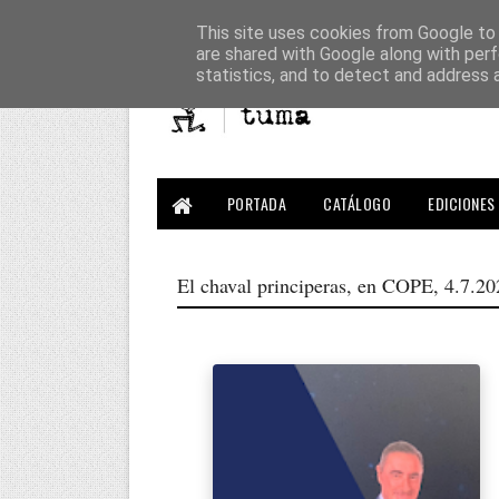
This site uses cookies from Google to d
are shared with Google along with perf
statistics, and to detect and address 
PORTADA
CATÁLOGO
EDICIONES 
El chaval principeras, en COPE, 4.7.2