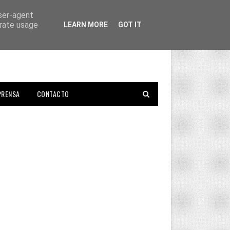
user-agent
erate usage
LEARN MORE
GOT IT
PRENSA
CONTACTO