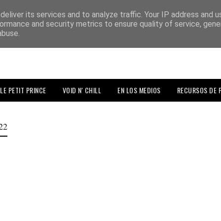
eliver its services and to analyze traffic. Your IP address and 
ormance and security metrics to ensure quality of service, gen
abuse.
LE PETIT PRINCE
VOID N' CHILL
EN LOS MEDIOS
RECURSOS DE 
022